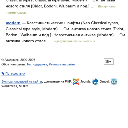
Classical types, Classical type style, Modern) См. антиква
нового стиля [Didot, Bodoni, Walbaum и под.] …
Шрифтовая
терминология
modern
— Классицистические шрифты (Neo Classical types,
Classical type style, Modern) См. антиква нового стиля [Didot,
Bodoni, Walbaum и под.]. Новостильная антиква (Modern) См.
антиква нового стиля …
Шрифтовая терминология
© Академик, 2000-2026
18+
Обратная связь:
Техподдержка
,
Реклама на сайте
👣 Путешествия
Экспорт словарей на сайты
, сделанные на PHP,
Joomla,
Drupal,
WordPress, MODx.